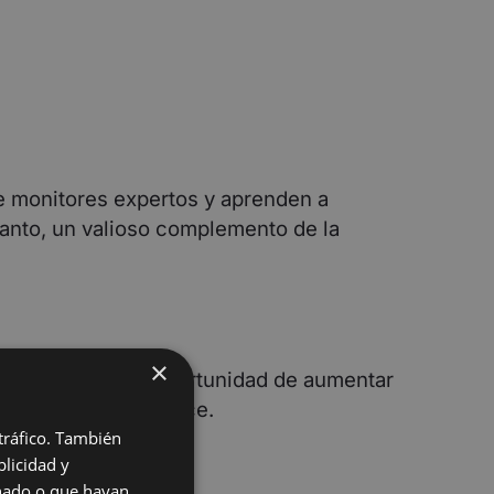
de monitores expertos y aprenden a
 tanto, un valioso complemento de la
×
ible de niños la oportunidad de aumentar
y reforzar su alcance.
 tráfico. También
licidad y
onado o que hayan