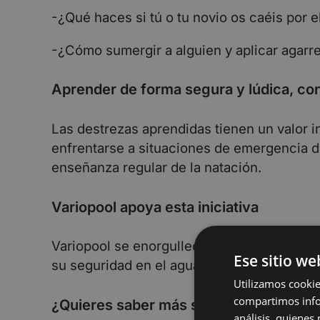
-¿Qué haces si tú o tu novio os caéis por e
-¿Cómo sumergir a alguien y aplicar agarr
Aprender de forma segura y lúdica, con
Las destrezas aprendidas tienen un valor i
enfrentarse a situaciones de emergencia de
enseñanza regular de la natación.
Variopool apoya esta iniciativa
Variopool se enorgullece de contribuir a e
Ese sitio we
su seguridad en el agua. Alkmaar Sport col
Utilizamos cookie
compartimos infor
¿Quieres saber más sobre Salva a tu a
análisis, quiene