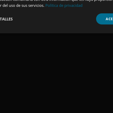
r del uso de sus servicios.
Política de privacidad
inscripción a través de Zwembad Hoornse Vaart / Al
a seguridad en el agua y hacen que las piscinas sea
TALLES
ACE