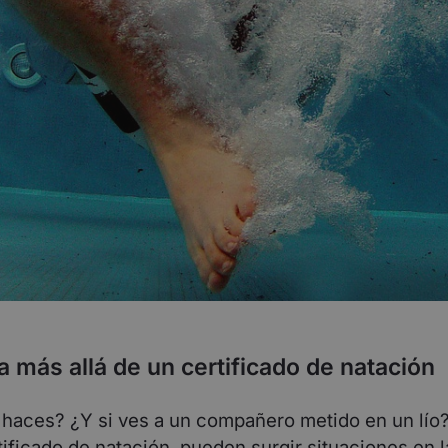
a más allá de un certificado de natación
haces? ¿Y si ves a un compañero metido en un lío?
tificado de natación, pueden surgir situaciones en 