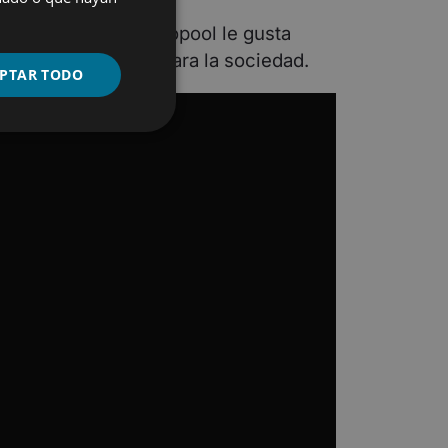
kmaar Sport. A Variopool le gusta
n aún más valiosas para la sociedad.
PTAR TODO