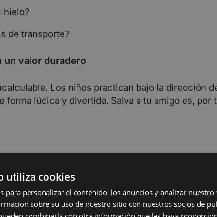
l hielo?
es de transporte?
 un valor duradero
ncalculable. Los niños practican bajo la dirección 
 forma lúdica y divertida. Salva a tu amigo es, por
ste programa para ayudar a dar al mayor número pos
b utiliza cookies
abora con Variopool para hacer posible el programa 
s para personalizar el contenido, los anuncios y analizar nuestro
mación sobre su uso de nuestro sitio con nuestros socios de pub
migo?
s pueden combinarla con otra información que les haya proporci