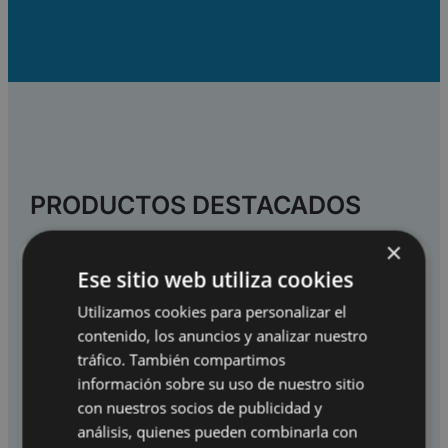
SOLICITAR HOJA DE
PRODUCTO
Rellena tus datos y recibe la ficha del
producto directamente en tu buzón.
PRODUCTOS DESTACADOS
Nombre
(Obligatorio)
Nombre
×
Ese sitio web utiliza cookies
Utilizamos cookies para personalizar el
Apellidos
contenido, los anuncios y analizar nuestro
tráfico. También compartimos
información sobre su uso de nuestro sitio
con nuestros socios de publicidad y
análisis, quienes pueden combinarla con
Nombre de la empresa