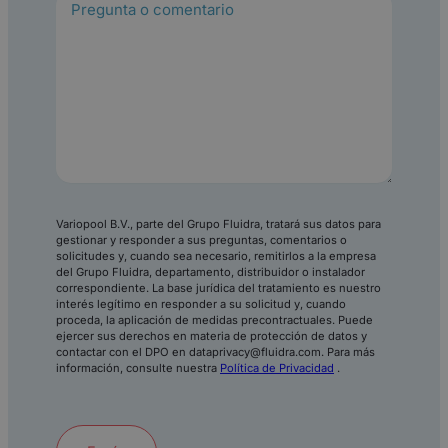
(
O
b
l
i
g
a
t
o
r
i
o
Variopool B.V., parte del Grupo Fluidra, tratará sus datos para
)
gestionar y responder a sus preguntas, comentarios o
solicitudes y, cuando sea necesario, remitirlos a la empresa
del Grupo Fluidra, departamento, distribuidor o instalador
correspondiente. La base jurídica del tratamiento es nuestro
interés legítimo en responder a su solicitud y, cuando
proceda, la aplicación de medidas precontractuales. Puede
ejercer sus derechos en materia de protección de datos y
contactar con el DPO en dataprivacy@fluidra.com. Para más
información, consulte nuestra
Política de Privacidad
.