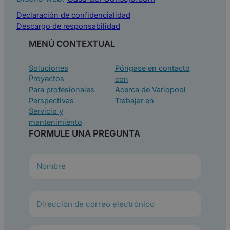
Declaración de confidencialidad
Descargo de responsabilidad
MENÚ CONTEXTUAL
Soluciones
Póngase en contacto
Proyectos
con
Para profesionales
Acerca de Variopool
Perspectivas
Trabajar en
Servicio y
mantenimiento
FORMULE UNA PREGUNTA
N
o
m
b
r
e