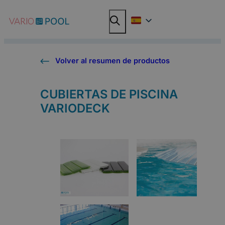
Saltar
Buscar
Buscar
al
en
en
contenido
Volver al resumen de productos
CUBIERTAS DE PISCINA
VARIODECK